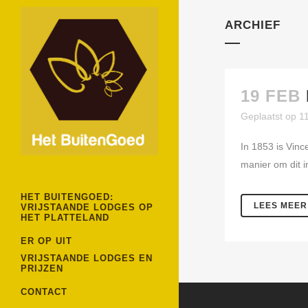
ARCHIEF
19 FEB
Geplaatst op 1
In 1853 is Vinc
manier om dit i
HET BUITENGOED:
LEES MEER
VRIJSTAANDE LODGES OP
HET PLATTELAND
ER OP UIT
VRIJSTAANDE LODGES EN
PRIJZEN
CONTACT