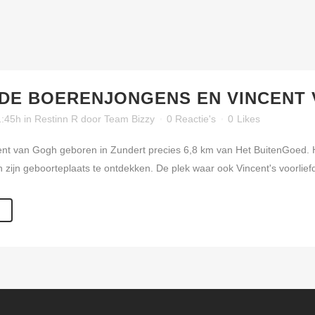
DE BOERENJONGENS EN VINCENT
1:45h
in
Restinn R
door
Team Bizzy
0 Reactie's
0
Likes
ent van Gogh geboren in Zundert precies 6,8 km van Het BuitenGoed. Hij
n zijn geboorteplaats te ontdekken. De plek waar ook Vincent's voorliefd