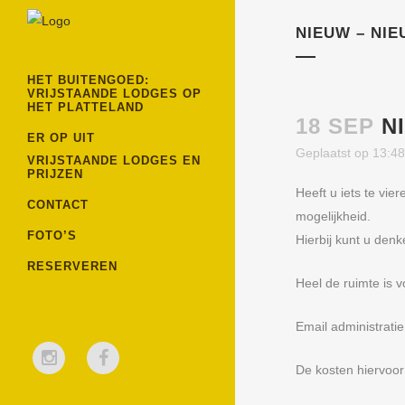
NIEUW – NIE
HET BUITENGOED:
VRIJSTAANDE LODGES OP
HET PLATTELAND
18 SEP
NI
ER OP UIT
Geplaatst op 13:4
VRIJSTAANDE LODGES EN
PRIJZEN
Heeft u iets te vi
CONTACT
mogelijkheid.
FOTO’S
Hierbij kunt u denk
RESERVEREN
Heel de ruimte is v
Email administrati
De kosten hiervoor