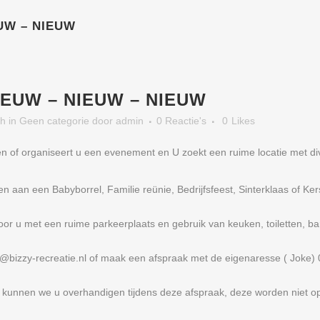
UW – NIEUW
EUW – NIEUW – NIEUW
8h
in
Geen categorie
door
admin
0 Reactie's
0
Likes
eren of organiseert u een evenement en U zoekt een ruime locatie met di
en aan een Babyborrel, Familie reünie, Bedrijfsfeest, Sinterklaas of Kers
oor u met een ruime parkeerplaats en gebruik van keuken, toiletten, ba
e@bizzy-recreatie.nl of maak een afspraak met de eigenaresse ( Joke
 kunnen we u overhandigen tijdens deze afspraak, deze worden niet o