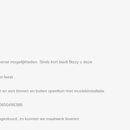
verse mogelijkheden. Sinds kort biedt Bizzy u deze
t feest .
r en een binnen en buiten speeltuin met muziekinstallatie.
) 0650496388.
pgestuurd, zo kunnen we maatwerk leveren .