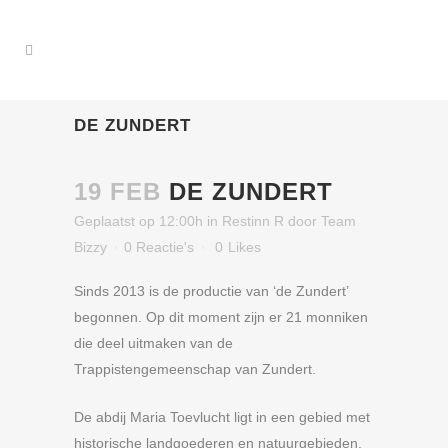
DE ZUNDERT
19 FEB
DE ZUNDERT
Geplaatst op 12:00h
in
Restinn R
door
Team
Bizzy
0 Reactie's
0
Likes
Sinds 2013 is de productie van ‘de Zundert’
begonnen. Op dit moment zijn er 21 monniken
die deel uitmaken van de
Trappistengemeenschap van Zundert.
De abdij Maria Toevlucht ligt in een gebied met
historische landgoederen en natuurgebieden.